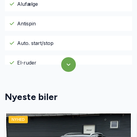
Alufælge
Antispin
Auto. start/stop
El-ruder
Fjernbetjent centrallås
Nyeste biler
Højdejusterbart førersæde
NYHED
Isofix