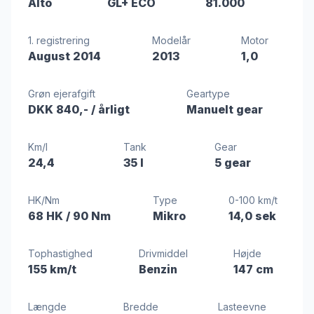
Alto
GL+ ECO
81.000
1. registrering
Modelår
Motor
August 2014
2013
1,0
Grøn ejerafgift
Geartype
DKK 840,-
/ årligt
Manuelt gear
Km/l
Tank
Gear
24,4
35 l
5 gear
HK/Nm
Type
0-100 km/t
68 HK
/ 90 Nm
Mikro
14,0 sek
Tophastighed
Drivmiddel
Højde
155 km/t
Benzin
147 cm
Længde
Bredde
Lasteevne