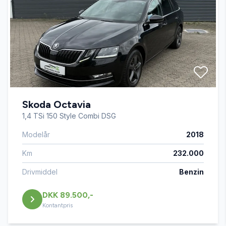
Service OK
Servostyring
Splitbagsæder
Skoda Octavia
Startspærre
1,4 TSi 150 Style Combi DSG
Modelår
2018
Stofsæder
Km
232.000
Drivmiddel
Benzin
DKK 89.500,-
Kontantpris