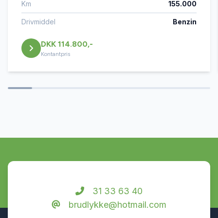
Km
155.000
El-spejle
Drivmiddel
Benzin
DKK 114.800,-
Fartpilot
Kontantpris
Fjernbetjent centrallås
Højdejusterbart førersæde
Isofix
Kørecomputer
31 33 63 40
brudlykke@hotmail.com
LED kørelys