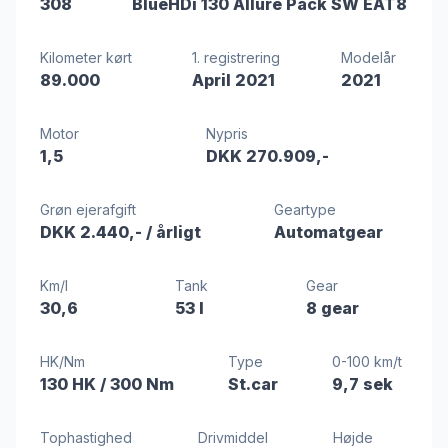
308
BlueHDi 130 Allure Pack SW EAT8
Kilometer kørt
1. registrering
Modelår
89.000
April 2021
2021
Motor
Nypris
1,5
DKK 270.909,-
Grøn ejerafgift
Geartype
DKK 2.440,-
/ årligt
Automatgear
Km/l
Tank
Gear
30,6
53 l
8 gear
HK/Nm
Type
0-100 km/t
130 HK
/ 300 Nm
St.car
9,7 sek
Tophastighed
Drivmiddel
Højde