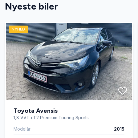
Nyeste biler
Automatgear
NYHED
Automatisk nødbremse
Bakkamera
DAB radio
Digitalt cockpit
Toyota Avensis
Dual zone klimaanlæg
1,8 VVT-i T2 Premium Touring Sports
Modelår
2015
El-ruder x4