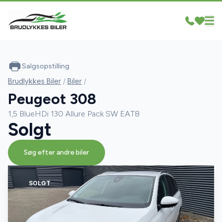
Salgsopstilling
Brudlykkes Biler
/
Biler
/
Peugeot 308
1,5 BlueHDi 130 Allure Pack SW EAT8
Solgt
Søg efter andre biler
SOLGT