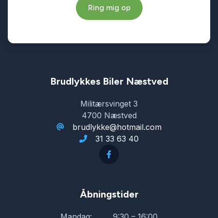
Ring mig op
Tågelygter
USB tilslutning
Vejbaneassistent
Brudlykkes Biler Næstved
Militærsvinget 3
4700 Næstved
brudlykke@hotmail.com
31 33 63 40
Åbningstider
Mandag:
9:30 – 16:00