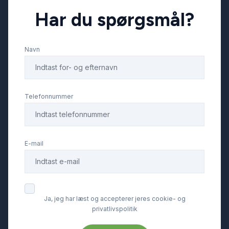
Har du spørgsmål?
Læderrat
Navn
Musikstreaming via bluetooth
Navigation
Telefonnummer
Splitbagsæder
E-mail
Stofsæder
Sædevarme
Ja, jeg har læst og accepterer jeres cookie- og
privatlivspolitik
Tagræling