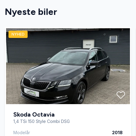
Nyeste biler
anhængertræk
NYHED
antispin
app-integration
Apple CarPlay
automatgear
Skoda Octavia
Automatisk lys
1,4 TSi 150 Style Combi DSG
Modelår
2018
AUX tilslutning