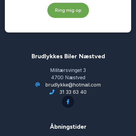
Ring mig op
ISOFIX
keyless go
kørecomputer
Brudlykkes Biler Næstved
Militærsvinget 3
LED baglygter
4700 Næstved
brudlykke@hotmail.com
31 33 63 40
LED kørelys
lændestøtte (justerbar)
Åbningstider
multifunktionsrat