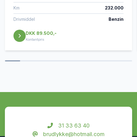
Km
232.000
bakkamera
Drivmiddel
Benzin
DKK 89.500,-
blindvinkelsassistent
Kontantpris
CD/radio
DAB+ radio
dellæder
digitalt cockpit
31 33 63 40
brudlykke@hotmail.com
el-spejle med varme