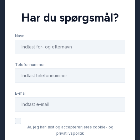
Har du spørgsmål?
elektrisk parkeringsbremse
Navn
ESP
fartpilot
Telefonnummer
fjernbetjent centrallås
E-mail
fuld LED forlygter
højdejusterbart førersæde
Ja, jeg har læst og accepterer jeres cookie- og
privatlivspolitik
håndfri til mobil