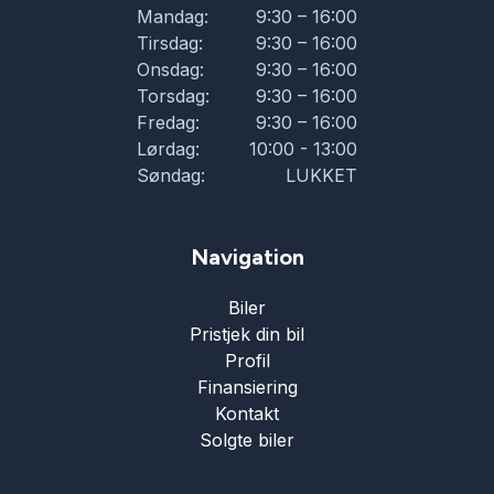
Mandag:
9:30 – 16:00
Tirsdag:
9:30 – 16:00
musikstreaming via Bluetooth
Onsdag:
9:30 – 16:00
Torsdag:
9:30 – 16:00
Fredag:
9:30 – 16:00
mørktonede ruder bag
Lørdag:
10:00 - 13:00
Søndag:
LUKKET
navigation
Navigation
parkeringssensor (bag)
Biler
Pristjek din bil
ratvarme
Profil
Finansiering
Regnsensor
Kontakt
Solgte biler
splitbagsæde