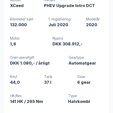
XCeed
PHEV Upgrade Intro DCT
Kilometer kørt
1. registrering
Modelår
132.000
Juli 2020
2020
Motor
Nypris
1,6
DKK 308.912,-
Grøn ejerafgift
Geartype
DKK 1.080,-
/ årligt
Automatgear
Km/l
Tank
Gear
44,0
37 l
6 gear
HK/Nm
Type
141 HK
/ 265 Nm
Halvkombi